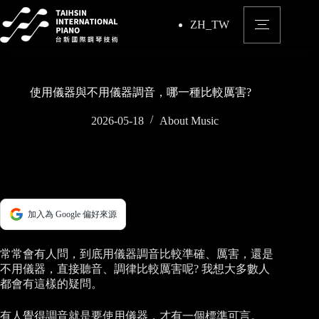
Skip
to
ZH_TW
content
使用儀器與不用儀器調音，哪一種比較厲害?
2026-05-18
About Music
加入為 Google 偏好來源
常常會有人問，到底用儀器調音比較準確、厲害，還是
不用儀器，直接聽音、調律比較厲害呢? 我想大多數人
都會有這樣的疑問。
有人覺得調音就是要使用儀器，才有一個標準可言。