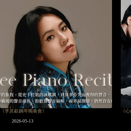
《李其叡鋼琴獨奏會》
《心
2026-05-13