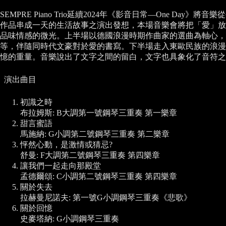
SEMPRE Piano Trio延續2024年《影音日常—One D
作品串成一天的生活故事之演出發想，本場音樂會將把「愛」放
品味情感的微光。上半場以德國浪漫時期作曲家的選曲為軸心，
等，伴隨同時代文豪對於愛的書寫。下半場走入東歐民族的浪漫
憶的重量。音樂說出了文字之間的留白，文字也具象化了音符之
演出曲目
初識之時
布拉姆斯: B大調第一號鋼琴三重奏 第一樂章
甜言蜜語
馬施納: G小調第二號鋼琴三重奏 第二樂章
怦然心動，是激情或猜忌?
舒曼: F大調第二號鋼琴三重奏 第四樂章
讓我們一起走向那殿堂
孟德爾頌: C小調第二號鋼琴三重奏 第四樂章
關於失去
拉赫曼尼諾夫: 第一號G小調鋼琴三重奏《悲歌》
關於回憶
史麥塔納: G小調鋼琴三重奏