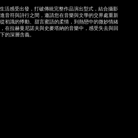
ay》將音樂從生活感受出發，打破傳統完整作品演出型式，結合攝影
進音符與詩行之間，邀請您在音樂與文學的交界處重新
從初識的悸動、甜言蜜語的柔情，到熱戀中的微妙情緒
，在拉赫曼尼諾夫與史麥塔納的音樂中，感受失去與回
下的深層含義。