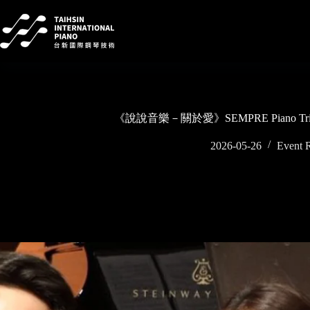
Skip
to
content
《說說音樂－關於愛》SEMPRE Piano 
2026-05-26
Event 