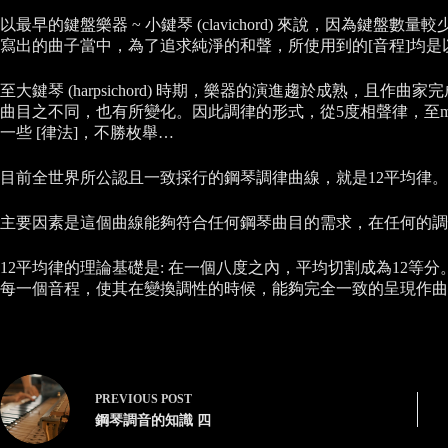
以最早的鍵盤樂器 ~ 小鍵琴 (clavichord) 來說，因為
寫出的曲子當中，為了追求純淨的和聲，所使用到的[音程]均是
至大鍵琴 (harpsichord) 時期，樂器的演進趨於成熟，且
曲目之不同，也有所變化。因此調律的形式，從5度相聲律，至meantone，Werc
一些 [律法]，不勝枚舉…
目前全世界所公認且一致採行的鋼琴調律曲線，就是12平均律。
主要因素是這個曲線能夠符合任何鋼琴曲目的需求，在任何的調
12平均律的理論基礎是: 在一個八度之內，平均切割成為12等
每一個音程，使其在變換調性的時候，能夠完全一致的呈現作曲
PREVIOUS
POST
鋼琴調音的知識 四