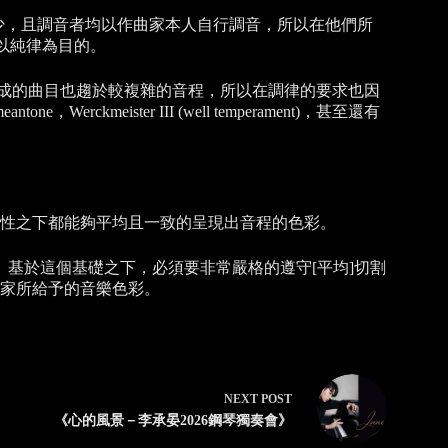
鍵盤數量較少，且調音者均以作曲家本人自行調音，所以在他們所
以純律為目的。
作曲家完成的曲目也趨於較複雜的音程，所以在調律的要求也因
kmeister III (well temperament)，甚至還有
性之下都能夠平均且一致的呈現出音程的色彩。
分。基於這個基礎之下，必須要非常嚴格的遵守[平均]切割
家所給予的音樂色彩。
NEXT
POST
《心的風景－李承晏2026鋼琴獨奏會》